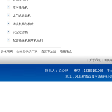
喷淋涂油机
龙门式退磁机
清洗机局部构造
沉淀过滤桶
配套输送机拐弯机系列
分水闸阀
生物质锅炉厂家
自卸车油缸
电磁吸盘
关于我们
新闻
|
|
联系人：孟经理
电话：13383191069 手机：
地址：河北省临西县河西镇棉织