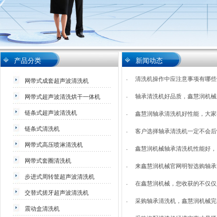
产品分类
新闻动态
清洗机操作中应注意事项有哪些
·
网带式成套超声波清洗机
轴承清洗机好品质，鑫慧润机械
网带式超声波清洗烘干一体机
·
链条式超声波清洗机
鑫慧润轴承清洗机好性能，大家
·
链条式清洗机
客户选择轴承清洗机一定不会后
·
网带式高压喷淋清洗机
鑫慧润机械轴承清洗机性能好，
·
网带式套圈清洗机
来鑫慧润机械官网明智选购轴承
·
步进式周转筐超声波清洗机
在鑫慧润机械，您收获的不仅仅
·
交替式搓牙超声波清洗机
采购轴承清洗机，鑫慧润机械完
·
震动盒清洗机