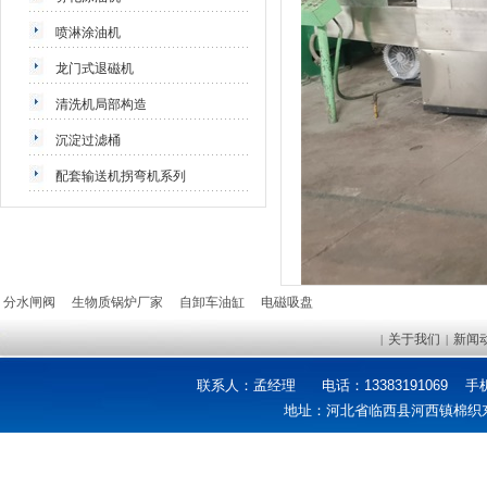
喷淋涂油机
龙门式退磁机
清洗机局部构造
沉淀过滤桶
配套输送机拐弯机系列
分水闸阀
生物质锅炉厂家
自卸车油缸
电磁吸盘
关于我们
新闻
|
|
联系人：孟经理
电话：13383191069 手机：
地址：河北省临西县河西镇棉织